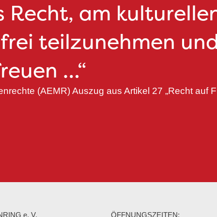
 Recht, am kulturelle
frei teilzunehmen und
reuen …“​
nrechte (AEMR) Auszug aus Artikel 27 „Recht auf Fr
RING e. V.
ÖFFNUNGSZEITEN: