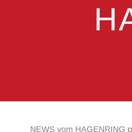
H
NEWS vom HAGENRING per